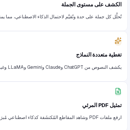
الكشف على مستوى الجملة
تُحلَّل كل جملة على حدة وتُقيَّم لاحتمال الذكاء الاصطناعي، مما
تغطية متعددة النماذج
يكشف النصوص من ChatGPT وClaude وGemini وLLaMA وغيرها من النماذج اللغوية الكبيرة الشائعة.
تمثيل PDF المرئي
ارفع ملفات PDF وشاهد المقاطع المُكتشَفة كذكاء اصطناعي مُبرَزة مباشرةً على المستند بطبقات ملوّنة.