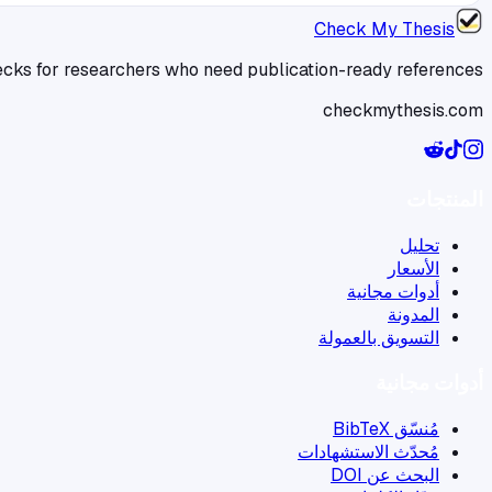
Check My Thesis
checks for researchers who need publication-ready references.
checkmythesis.com
المنتجات
تحليل
الأسعار
أدوات مجانية
المدونة
التسويق بالعمولة
أدوات مجانية
مُنسّق BibTeX
مُحدّث الاستشهادات
البحث عن DOI