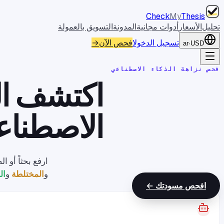
Check
My
Thesis
تحليل
الأسعار
أدوات مجانية
المدونة
التسويق بالعمولة
تسجيل الدخول
افحص الآن
→
ar
·
USD
فحص نزاهة الذكاء الاصطناعي
اكتشف المق
الاصطنا
ارفع بحثاً أو ا
و
المختلطة
و
ال
افحص مسودتك ←