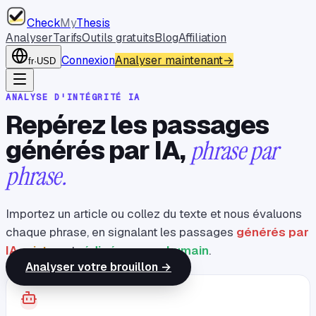
Check
My
Thesis
Analyser
Tarifs
Outils gratuits
Blog
Affiliation
Connexion
Analyser maintenant
→
fr
·
USD
ANALYSE D'INTÉGRITÉ IA
Repérez les passages
générés par IA,
phrase par
phrase.
Importez un article ou collez du texte et nous évaluons
chaque phrase, en signalant les passages
générés par
IA
,
mixtes
et
rédigés par un humain
.
Analyser votre brouillon →