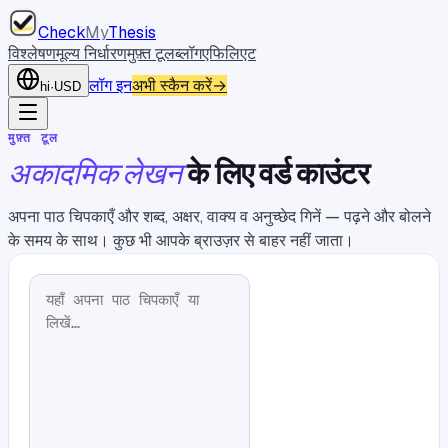
Check
My
Thesis
विश्लेषण
मूल्य निर्धारण
मुफ़्त टूल
ब्लॉग
एफिलिएट
लॉग इन
अभी स्कैन करें
→
hi
·
USD
मुफ़्त टूल
अकादमिक लेखन
के लिए वर्ड काउंटर
अपना पाठ चिपकाएँ और शब्द, अक्षर, वाक्य व अनुच्छेद गिनें — पढ़ने और बोलने
के समय के साथ। कुछ भी आपके ब्राउज़र से बाहर नहीं जाता।