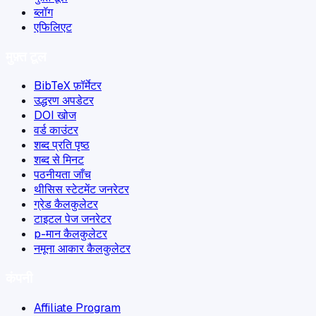
ब्लॉग
एफिलिएट
मुफ़्त टूल
BibTeX फ़ॉर्मेटर
उद्धरण अपडेटर
DOI खोज
वर्ड काउंटर
शब्द प्रति पृष्ठ
शब्द से मिनट
पठनीयता जाँच
थीसिस स्टेटमेंट जनरेटर
ग्रेड कैलकुलेटर
टाइटल पेज जनरेटर
p-मान कैलकुलेटर
नमूना आकार कैलकुलेटर
कंपनी
Affiliate Program