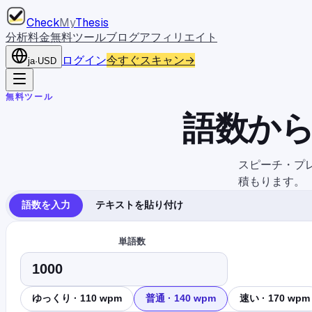
Check
My
Thesis
分析
料金
無料ツール
ブログ
アフィリエイト
ログイン
今すぐスキャン
→
ja
·
USD
無料ツール
語数か
スピーチ・プ
積もります。
語数を入力
テキストを貼り付け
単語数
ゆっくり
·
110
wpm
普通
·
140
wpm
速い
·
170
wpm