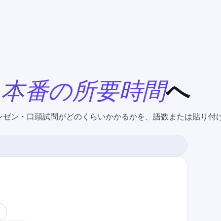
ら
本番の所要時間
へ
レゼン・口頭試問がどのくらいかかるかを、語数または貼り付