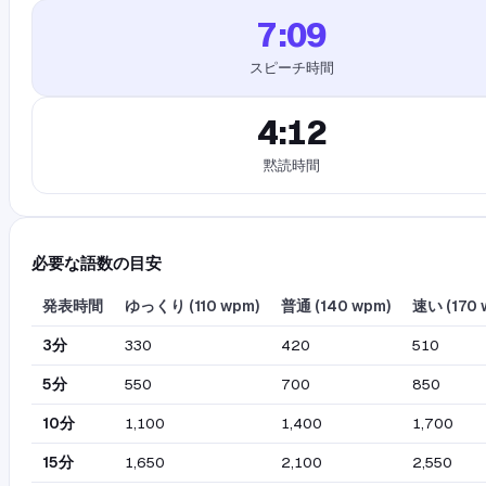
7:09
スピーチ時間
4:12
黙読時間
必要な語数の目安
発表時間
ゆっくり
(
110
wpm)
普通
(
140
wpm)
速い
(
170
3分
330
420
510
5分
550
700
850
10分
1,100
1,400
1,700
15分
1,650
2,100
2,550