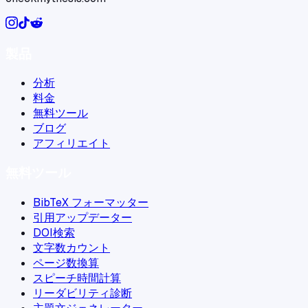
製品
分析
料金
無料ツール
ブログ
アフィリエイト
無料ツール
BibTeX フォーマッター
引用アップデーター
DOI検索
文字数カウント
ページ数換算
スピーチ時間計算
リーダビリティ診断