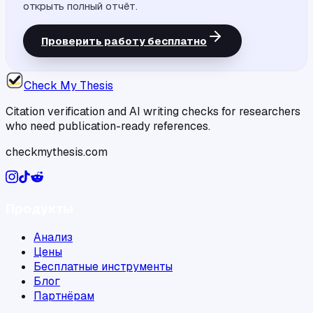
открыть полный отчёт.
Проверить работу бесплатно
Check My Thesis
Citation verification and AI writing checks for researchers
who need publication-ready references.
checkmythesis.com
Продукты
Анализ
Цены
Бесплатные инструменты
Блог
Партнёрам