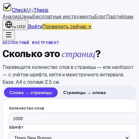
Check
My
Thesis
Анализ
Цены
Бесплатные инструменты
Блог
Партнёрам
Войти
Проверить сейчас
→
ru
·
USD
БЕСПЛАТНЫЙ ИНСТРУМЕНТ
Сколько это
страниц
?
Переведите количество слов в страницы — или наоборот
— с учётом шрифта, кегля и межстрочного интервала.
База: A4 с полями 2,5 см.
Слова → страницы
Страницы → слова
Количество слов
Шрифт