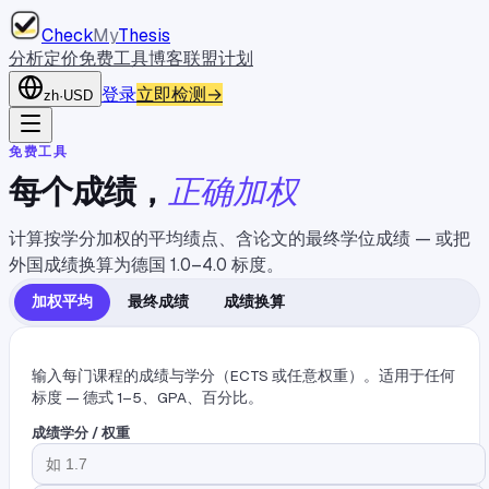
Check
My
Thesis
分析
定价
免费工具
博客
联盟计划
登录
立即检测
→
zh
·
USD
免费工具
每个成绩，
正确加权
计算按学分加权的平均绩点、含论文的最终学位成绩 — 或把
外国成绩换算为德国 1.0–4.0 标度。
加权平均
最终成绩
成绩换算
输入每门课程的成绩与学分（ECTS 或任意权重）。适用于任何
标度 — 德式 1–5、GPA、百分比。
成绩
学分 / 权重