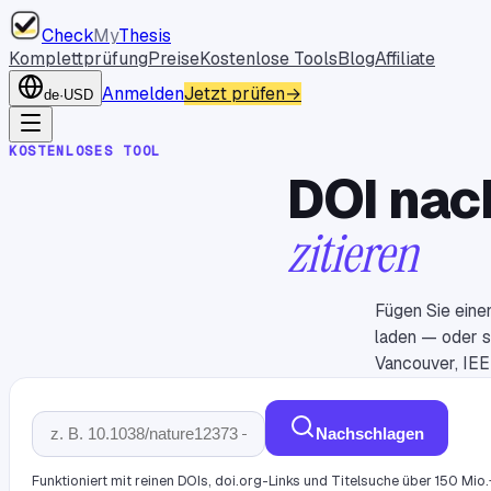
Check
My
Thesis
Komplettprüfung
Preise
Kostenlose Tools
Blog
Affiliate
Anmelden
Jetzt prüfen
→
de
·
USD
KOSTENLOSES TOOL
DOI nac
zitieren
Fügen Sie eine
laden — oder s
Vancouver, IEE
Nachschlagen
Funktioniert mit reinen DOIs, doi.org-Links und Titelsuche über 150 Mio