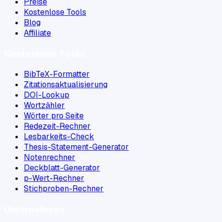
Preise
Kostenlose Tools
Blog
Affiliate
Kostenlose Tools
BibTeX-Formatter
Zitationsaktualisierung
DOI-Lookup
Wortzähler
Wörter pro Seite
Redezeit-Rechner
Lesbarkeits-Check
Thesis-Statement-Generator
Notenrechner
Deckblatt-Generator
p-Wert-Rechner
Stichproben-Rechner
Unternehmen